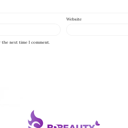
Website
r the next time I comment.