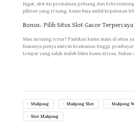
Ingat, slot itu permainan peluang dan keberuntun
pikiran yang tenang, kamu bisa ambil keputusan leb
Bonus: Pilih Situs Slot Gacor Terpercaya
Mau menang terus? Pastikan kamu main di situs ya
biasanya punya sistem keamanan tinggi, pembayar
tempat yang salah malah bikin kamu stress, bukan 
Mahjong
Mahjong Slot
Mahjong W
Slot Mahjong