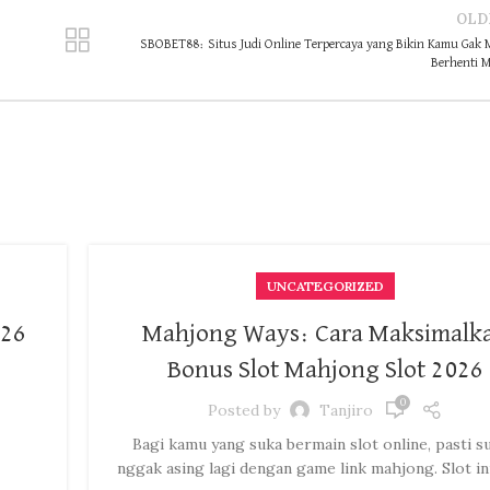
OLD
SBOBET88: Situs Judi Online Terpercaya yang Bikin Kamu Gak
Berhenti 
UNCATEGORIZED
026
Mahjong Ways: Cara Maksimalk
Bonus Slot Mahjong Slot 2026
0
Posted by
Tanjiro
Bagi kamu yang suka bermain slot online, pasti s
nggak asing lagi dengan game link mahjong. Slot ini