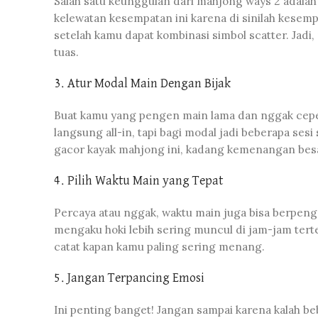
Salah satu keunggulan dari mahjong ways 2 adalah
kelewatan kesempatan ini karena di sinilah kesemp
setelah kamu dapat kombinasi simbol scatter. Jadi
tuas.
3. Atur Modal Main Dengan Bijak
Buat kamu yang pengen main lama dan nggak cepe
langsung all-in, tapi bagi modal jadi beberapa ses
gacor kayak mahjong ini, kadang kemenangan besar
4. Pilih Waktu Main yang Tepat
Percaya atau nggak, waktu main juga bisa berpen
mengaku hoki lebih sering muncul di jam-jam tert
catat kapan kamu paling sering menang.
5. Jangan Terpancing Emosi
Ini penting banget! Jangan sampai karena kalah b