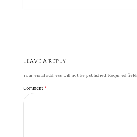
LEAVE A REPLY
Your email address will not be published.
Required fiel
*
Comment