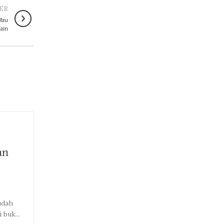
ER
 Mau
Main
UNCATEGORIZED
an
MAHJONG WAYS : Tips Hebat Me
Mahjong Ways 2
0
Posted by
Tanjiro
udah
Rahasia Menang Slot Mahjong Ways 2 yang Waji
 buk...
Coba Kalau kamu...