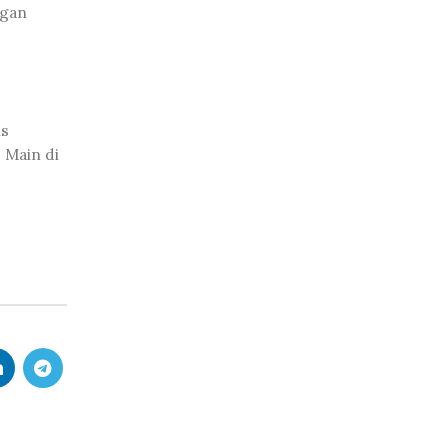
ngan
us
 Main di