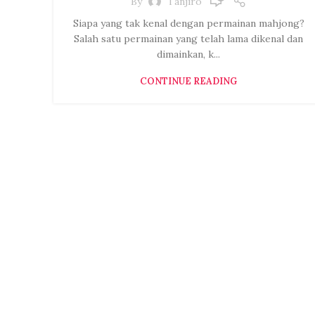
By
Tanjiro
Siapa yang tak kenal dengan permainan mahjong?
Salah satu permainan yang telah lama dikenal dan
dimainkan, k...
CONTINUE READING