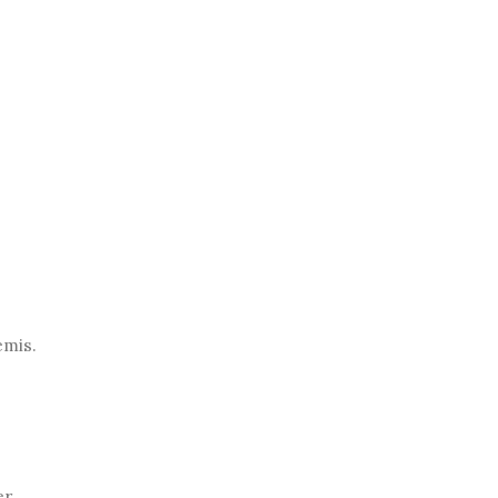
emis.
r.