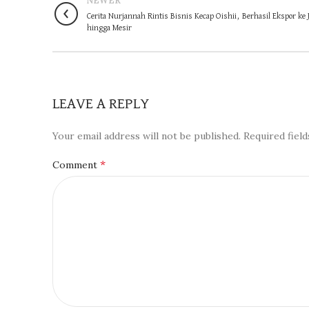
NEWER
Cerita Nurjannah Rintis Bisnis Kecap Oishii, Berhasil Ekspor ke 
hingga Mesir
LEAVE A REPLY
Your email address will not be published.
Required fiel
*
Comment