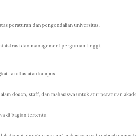
tas peraturan dan pengendalian universitas.
ministrasi dan management perguruan tinggi.
kat fakultas atau kampus.
 dalam dosen, staff, dan mahasiswa untuk atur peraturan akad
a di bagian tertentu.
ndak diambil dengan seorang mahasiswa pada sebuah semeste