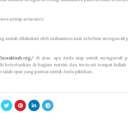
swa setiap semester.
ang sudah dilakukan oleh mahasiswa saat sebelum mengawali 
/lazsakinah.org/
di atas, apa Anda siap untuk mengawali p
i ketertarikan di bagian nutrisi dan mencari tempat kuliah S
ialah opsi yang pantas untuk Anda pikirkan.