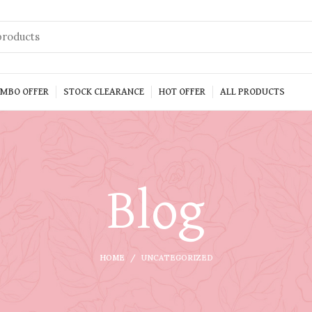
MBO OFFER
STOCK CLEARANCE
HOT OFFER
ALL PRODUCTS
Blog
HOME
UNCATEGORIZED