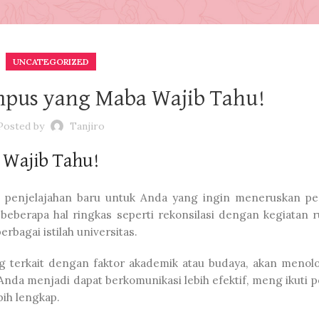
UNCATEGORIZED
ampus yang Maba Wajib Tahu!
Posted by
Tanjiro
 Wajib Tahu!
i penjelajahan baru untuk Anda yang ingin meneruskan pe
beberapa hal ringkas seperti rekonsilasi dengan kegiatan r
rbagai istilah universitas.
yang terkait dengan faktor akademik atau budaya, akan meno
Anda menjadi dapat berkomunikasi lebih efektif, meng ikuti 
bih lengkap.