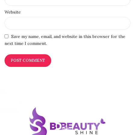
Website
Save my name, email, and website in this browser for the
next time I comment.