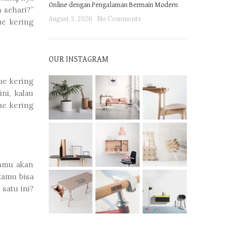
Online dengan Pengalaman Bermain Modern
 sehari?”
August 3, 2026
No Comments
ue kering
OUR INSTAGRAM
Kue kering
ni, kalau
ue kering
uhmu akan
kamu bisa
satu ini?