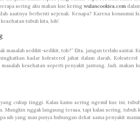
Seberapa sering aku makan kue kering
wulancookies.com
dalam
sudah saatnya berhenti sejenak. Kenapa? Karena konsumsi k
esehatan tubuh kita, loh!
g
 masalah sedikit-sedikit, toh?” Eits, jangan terlalu santai. 
katkan kadar kolesterol jahat dalam darah. Kolesterol i
masalah kesehatan seperti penyakit jantung. Jadi, makan k
a yang cukup tinggi. Kalau kamu sering ngemil kue ini, tub
m. Mungkin nggak langsung terasa, tapi kalau sering, tubuh 
siapa sih yang mau punya hubungan dekat sama penyakit manis 