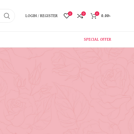
0
0
0
LOGIN / REGISTER
0.00
৳
SPECIAL OFFER