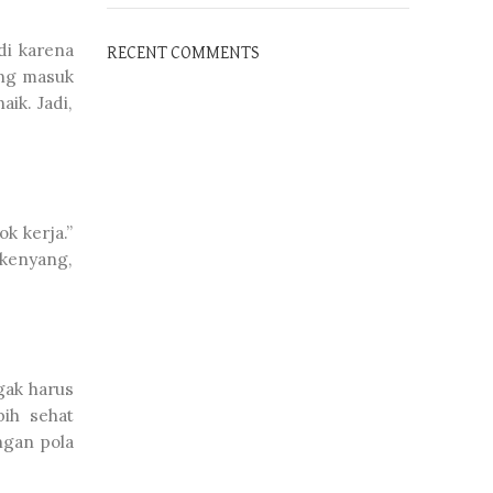
di karena
RECENT COMMENTS
ang masuk
aik. Jadi,
k kerja.”
 kenyang,
gak harus
bih sehat
ngan pola