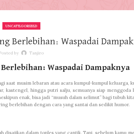
UNCATEGORIZED
ing Berlebihan: Waspadai Dampa
Posted by
Tanjiro
 Berlebihan: Waspadai Dampaknya
agi saat musim lebaran atau acara kumpul-kumpul keluarga, k
r, kastengel, hingga putri salju, semuanya siap menggoda li
eskipun enak, bisa jadi “musuh dalam selimut” bagi tubuh kit
ering berlebihan dengan cara yang santai dan sedikit humor.
 disajikan dalam toples yang cantik. Tapi, sebelum kamu m