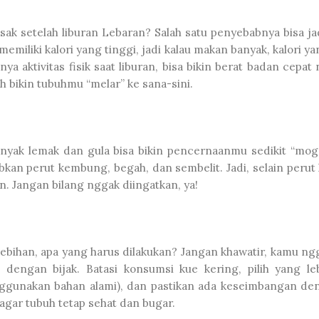
ak setelah liburan Lebaran? Salah satu penyebabnya bisa ja
emiliki kalori yang tinggi, jadi kalau makan banyak, kalori y
a aktivitas fisik saat liburan, bisa bikin berat badan cepat n
bikin tubuhmu “melar” ke sana-sini.
ak lemak dan gula bisa bikin pencernaanmu sedikit “mogo
kan perut kembung, begah, dan sembelit. Jadi, selain perut
. Jangan bilang nggak diingatkan, ya!
lebihan, apa yang harus dilakukan? Jangan khawatir, kamu ng
engan bijak. Batasi konsumsi kue kering, pilih yang le
nggunakan bahan alami), dan pastikan ada keseimbangan de
 agar tubuh tetap sehat dan bugar.