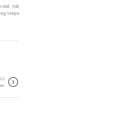
emil, yuk
ing tanpa
ER
Win!