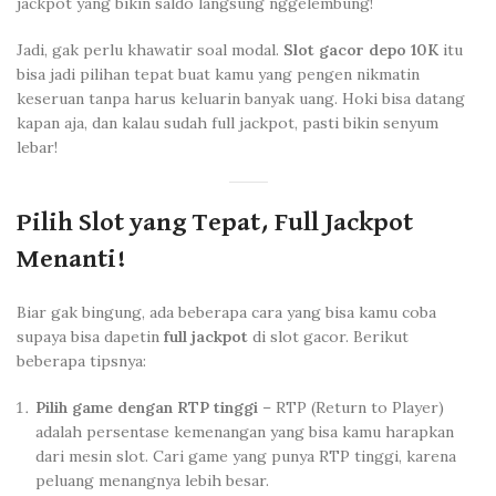
jackpot yang bikin saldo langsung nggelembung!
Jadi, gak perlu khawatir soal modal.
Slot gacor depo 10K
itu
bisa jadi pilihan tepat buat kamu yang pengen nikmatin
keseruan tanpa harus keluarin banyak uang. Hoki bisa datang
kapan aja, dan kalau sudah full jackpot, pasti bikin senyum
lebar!
Pilih Slot yang Tepat, Full Jackpot
Menanti!
Biar gak bingung, ada beberapa cara yang bisa kamu coba
supaya bisa dapetin
full jackpot
di slot gacor. Berikut
beberapa tipsnya:
Pilih game dengan RTP tinggi
– RTP (Return to Player)
adalah persentase kemenangan yang bisa kamu harapkan
dari mesin slot. Cari game yang punya RTP tinggi, karena
peluang menangnya lebih besar.