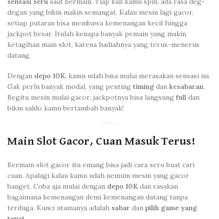
sensasi seru
saat bermain. Tiap kali kamu spin, ada rasa deg-
degan yang bikin makin semangat. Kalau mesin lagi gacor,
setiap putaran bisa membawa kemenangan kecil hingga
jackpot besar. Itulah kenapa banyak pemain yang makin
ketagihan main slot, karena hadiahnya yang terus-menerus
datang.
Dengan
depo 10K
, kamu udah bisa mulai merasakan sensasi ini.
Gak perlu banyak modal, yang penting
timing
dan
kesabaran
.
Begitu mesin mulai gacor, jackpotnya bisa langsung
full
dan
bikin saldo kamu bertambah banyak!
Main Slot Gacor, Cuan Masuk Terus!
Bermain slot gacor itu emang bisa jadi cara seru buat cari
cuan. Apalagi kalau kamu udah nemuin mesin yang gacor
banget. Coba aja mulai dengan
depo 10K
dan rasakan
bagaimana kemenangan demi kemenangan datang tanpa
terduga. Kunci utamanya adalah
sabar
dan
pilih game yang
tepat
.