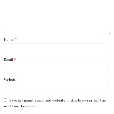
*
Name
*
Email
Website
Save my name, email, and website in this browser for the
next time I comment.