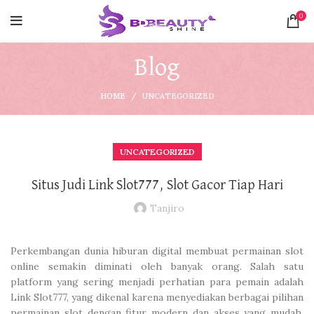
0
Blog
HOME
UNCATEGORIZED
UNCATEGORIZED
Situs Judi Link Slot777, Slot Gacor Tiap Hari
Tanjiro
Perkembangan dunia hiburan digital membuat permainan slot
online semakin diminati oleh banyak orang. Salah satu
platform yang sering menjadi perhatian para pemain adalah
Link Slot777, yang dikenal karena menyediakan berbagai pilihan
permainan slot dengan fitur modern dan akses yang mudah.