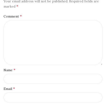
Your email address will not be published.
Required fields are
*
marked
*
Comment
*
Name
*
Email