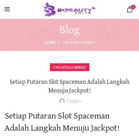
0
Blog
HOME
UNCATEGORIZED
UNCATEGORIZED
Setiap Putaran Slot Spaceman Adalah Langkah
Menuju Jackpot!
Tanjiro
Setiap Putaran Slot Spaceman
Adalah Langkah Menuju Jackpot!