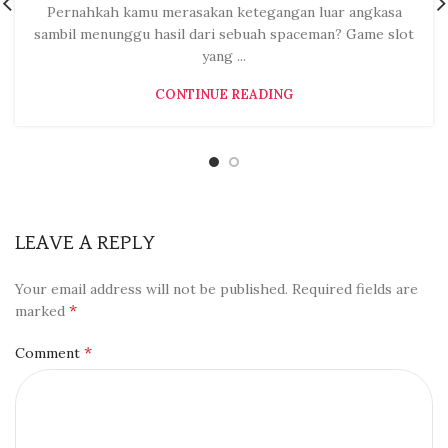
Pernahkah kamu merasakan ketegangan luar angkasa
sambil menunggu hasil dari sebuah spaceman? Game slot
yang ...
CONTINUE READING
LEAVE A REPLY
Your email address will not be published.
Required fields are
*
marked
*
Comment