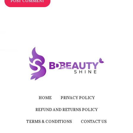
HOME
PRIVACY POLICY
REFUND AND RETURNS POLICY
TERMS & CONDITIONS
CONTACT US