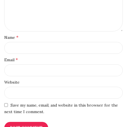
*
Name
*
Email
Website
Save my name, email, and website in this browser for the
next time I comment.