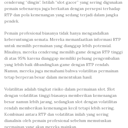
cenderung “dingin”. Istilah “slot gacor” yang sering digunakan
pemain sebenarnya juga berkaitan dengan persepsi terhadap
RTP dan pola kemenangan yang sedang terjadi dalam jangka
pendek.
Pemain profesional biasanya tidak hanya mengandalkan
keberuntungan semata. Mereka memanfaatkan informasi RTP
untuk memilih permainan yang dianggap lebih potensial.
Misalnya, mereka cenderung memilih game dengan RTP tinggi
di atas 95% karena dianggap memiliki peluang pengembalian
yang lebih baik dibandingkan game dengan RTP rendah.
Namun, mereka juga memahami bahwa volatilitas permainan
tetap berperan besar dalam menentukan hasil.
Volatilitas adalah tingkat risiko dalam permainan slot. Slot
dengan volatilitas tinggi biasanya memberikan kemenangan
besar namun lebih jarang, sedangkan slot dengan volatilitas
rendah memberikan kemenangan kecil tetapi lebih sering.
Kombinasi antara RTP dan volatilitas inilah yang sering
dianalisis oleh pemain profesional sebelum memutuskan
permainan yang akan mereka mainkan.