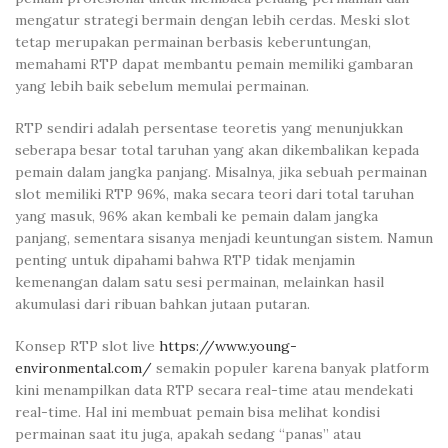
mengatur strategi bermain dengan lebih cerdas. Meski slot
tetap merupakan permainan berbasis keberuntungan,
memahami RTP dapat membantu pemain memiliki gambaran
yang lebih baik sebelum memulai permainan.
RTP sendiri adalah persentase teoretis yang menunjukkan
seberapa besar total taruhan yang akan dikembalikan kepada
pemain dalam jangka panjang. Misalnya, jika sebuah permainan
slot memiliki RTP 96%, maka secara teori dari total taruhan
yang masuk, 96% akan kembali ke pemain dalam jangka
panjang, sementara sisanya menjadi keuntungan sistem. Namun
penting untuk dipahami bahwa RTP tidak menjamin
kemenangan dalam satu sesi permainan, melainkan hasil
akumulasi dari ribuan bahkan jutaan putaran.
Konsep RTP slot live
https://www.young-
environmental.com/
semakin populer karena banyak platform
kini menampilkan data RTP secara real-time atau mendekati
real-time. Hal ini membuat pemain bisa melihat kondisi
permainan saat itu juga, apakah sedang “panas” atau