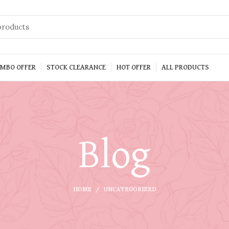
MBO OFFER
STOCK CLEARANCE
HOT OFFER
ALL PRODUCTS
Blog
HOME
UNCATEGORIZED