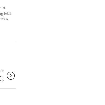
iri
g lebih
watan
ER
atic
arty