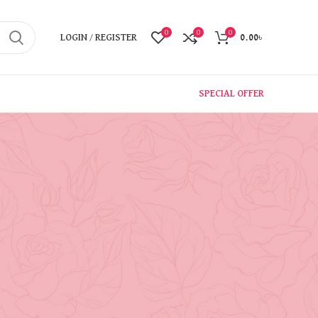
0
0
0
LOGIN / REGISTER
0.00
৳
SPECIAL OFFER