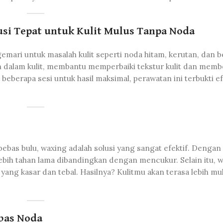
usi Tepat untuk Kulit Mulus Tanpa Noda
emari untuk masalah kulit seperti noda hitam, kerutan, dan b
n dalam kulit, membantu memperbaiki tekstur kulit dan memb
eberapa sesi untuk hasil maksimal, perawatan ini terbukti ef
bebas bulu, waxing adalah solusi yang sangat efektif. Dengan
a lebih tahan lama dibandingkan dengan mencukur. Selain itu, 
g kasar dan tebal. Hasilnya? Kulitmu akan terasa lebih mu
ebas Noda