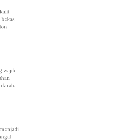
kulit
i bekas
alon
g wajib
ahan-
 darah.
 menjadi
angat