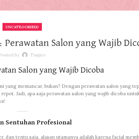
UNCATEGORIZED
: Perawatan Salon yang Wajib Dic
Posted by
Tanjiro
atan Salon yang Wajib Dicoba
mi yang memancar, bukan? Dengan perawatan salon yang tep
repot. Jadi, apa saja perawatan salon yang wajib dicoba untu
ya!
n Sentuhan Profesional
r, dan tentu saja, alasan utamanya adalah karena facial mem