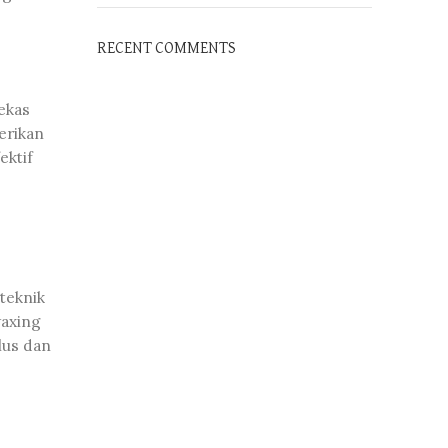
RECENT COMMENTS
ekas
erikan
ektif
 teknik
waxing
lus dan