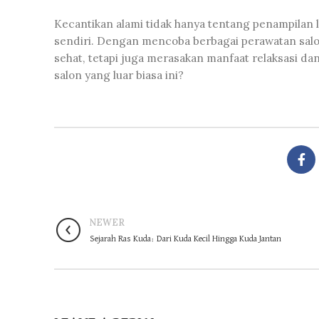
Kecantikan alami tidak hanya tentang penampilan l
sendiri. Dengan mencoba berbagai perawatan salon
sehat, tetapi juga merasakan manfaat relaksasi d
salon yang luar biasa ini?
NEWER
Sejarah Ras Kuda: Dari Kuda Kecil Hingga Kuda Jantan