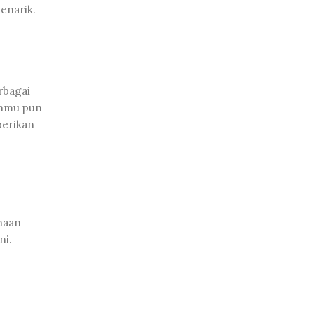
enarik.
rbagai
uhmu pun
berikan
naan
ni.