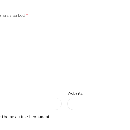
*
ds are marked
Website
r the next time I comment.