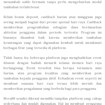
menambah saldo bermain tanpa perlu mengeluarkan modal
tambahan terlalu besar.
Selain bonus deposit, cashback harian atau mingguan juga
sering menjadi bagian dari promo spesial hari raya. Cashback
memberikan pengembalian sebagian dana berdasarkan
aktivitas pengguna dalam periode tertentu. Program ini
biasanya disambut baik karena memberikan tambahan
keuntungan yang dapat digunakan kembali untuk menikmati
berbagai fitur yang tersedia di platform.
Tidak hanya itu, beberapa platform juga menghadirkan event
khusus dengan hadiah menarik selama momen hari raya
berlangsung. Event tersebut bisa berupa turnamen, misi
harian, atau program loyalitas yang memberikan poin
tambahan kepada pengguna aktif. Kehadiran event seperti ini
membuat suasana hari raya terasa lebih meriah dan
memberikan pengalaman yang berbeda bagi para pengguna.
Nova88 sendiri dikenal memiliki tampilan platform yang cukup
sederhana dan mudah digunakan. Hal ini membuat pengguna