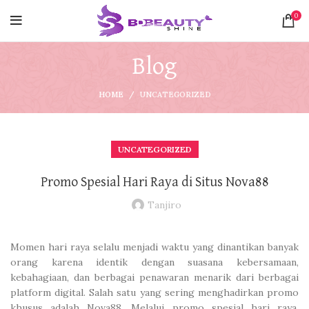
0
Blog
HOME
UNCATEGORIZED
UNCATEGORIZED
Promo Spesial Hari Raya di Situs Nova88
Tanjiro
Momen hari raya selalu menjadi waktu yang dinantikan banyak
orang karena identik dengan suasana kebersamaan,
kebahagiaan, dan berbagai penawaran menarik dari berbagai
platform digital. Salah satu yang sering menghadirkan promo
khusus adalah Nova88. Melalui promo spesial hari raya,