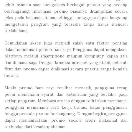
lebih nyaman saat mengakses berbagai promo yang sedang
berlangsung. Informasi promo biasanya ditampilkan secara
jelas pada halaman utama sehingga pengguna dapat langsung
mengetahui program yang tersedia tanpa harus mencari
terlalu lama.
Kemudahan akses juga menjadi salah satu faktor penting
dalam menikmati promo hari raya. Pengguna dapat mengakses
platform melalui smartphone maupun komputer kapan saja
dan di mana saja. Dengan koneksi internet yang stabil, seluruh
fitur dan promo dapat dinikmati secara praktis tanpa kendala
berarti.
Meski promo hari raya terlihat menarik, pengguna tetap
perlu memahami syarat dan ketentuan yang berlaku pada
setiap program. Membaca aturan dengan teliti akan membantu
pengguna memahami cara kerja bonus, batas penggunaan,
hingga periode promo berlangsung. Dengan begitu, pengguna
dapat memanfaatkan promo secara lebih maksimal dan
terhindar dari kesalahpahaman.