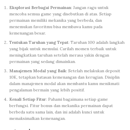
Eksplorasi Berbagai Permainan
: Jangan ragu untuk
mencoba semua game yang disebutkan di atas. Setiap
permainan memiliki mekanika yang berbeda, dan
menemukan favoritmu bisa membawa kamu pada
kemenangan besar.
Tentukan Taruhan yang Tepat
: Taruhan 100 adalah langkah
yang bijak untuk memulai. Carilah momen terbaik untuk
meningkatkan taruhan setelah merasa yakin dengan
permainan yang sedang dimainkan.
Manajemen Modal yang Baik
: Setelah melakukan deposit
10K, tetapkan batasan kemenangan dan kerugian. Disiplin
dalam manajemen modal akan membantu kamu menikmati
pengalaman bermain yang lebih positif.
Kenali Setiap Fitur
: Pahami bagaimana setiap game
berfungsi. Fitur bonus dan mekanika permainan dapat
berbeda satu sama lain, dan ini adalah kunci untuk
memaksimalkan kemenangan.