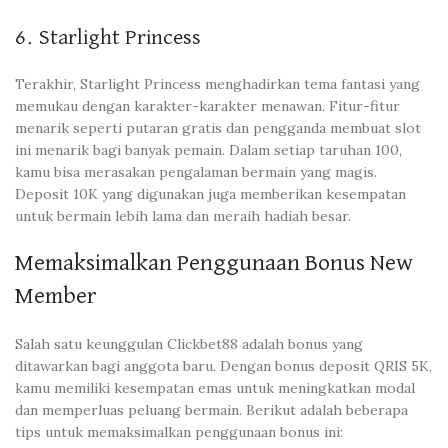
6. Starlight Princess
Terakhir, Starlight Princess menghadirkan tema fantasi yang
memukau dengan karakter-karakter menawan. Fitur-fitur
menarik seperti putaran gratis dan pengganda membuat slot
ini menarik bagi banyak pemain. Dalam setiap taruhan 100,
kamu bisa merasakan pengalaman bermain yang magis.
Deposit 10K yang digunakan juga memberikan kesempatan
untuk bermain lebih lama dan meraih hadiah besar.
Memaksimalkan Penggunaan Bonus New
Member
Salah satu keunggulan Clickbet88 adalah bonus yang
ditawarkan bagi anggota baru. Dengan bonus deposit QRIS 5K,
kamu memiliki kesempatan emas untuk meningkatkan modal
dan memperluas peluang bermain. Berikut adalah beberapa
tips untuk memaksimalkan penggunaan bonus ini: