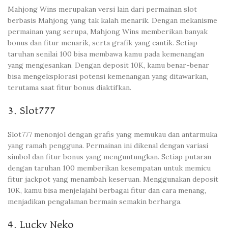
Mahjong Wins merupakan versi lain dari permainan slot
berbasis Mahjong yang tak kalah menarik. Dengan mekanisme
permainan yang serupa, Mahjong Wins memberikan banyak
bonus dan fitur menarik, serta grafik yang cantik. Setiap
taruhan senilai 100 bisa membawa kamu pada kemenangan
yang mengesankan. Dengan deposit 10K, kamu benar-benar
bisa mengeksplorasi potensi kemenangan yang ditawarkan,
terutama saat fitur bonus diaktifkan.
3. Slot777
Slot777 menonjol dengan grafis yang memukau dan antarmuka
yang ramah pengguna. Permainan ini dikenal dengan variasi
simbol dan fitur bonus yang menguntungkan. Setiap putaran
dengan taruhan 100 memberikan kesempatan untuk memicu
fitur jackpot yang menambah keseruan. Menggunakan deposit
10K, kamu bisa menjelajahi berbagai fitur dan cara menang,
menjadikan pengalaman bermain semakin berharga.
4. Lucky Neko