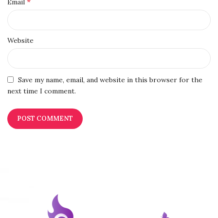
*
Email
Website
Save my name, email, and website in this browser for the
next time I comment.