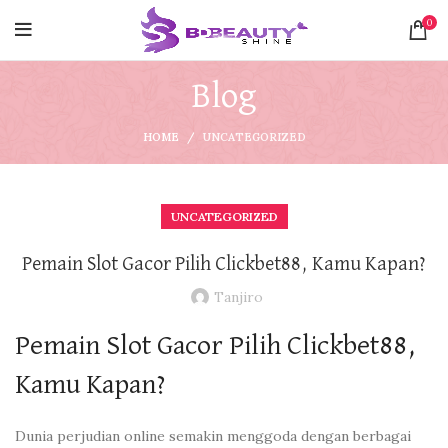
0
Blog
HOME
UNCATEGORIZED
UNCATEGORIZED
Pemain Slot Gacor Pilih Clickbet88, Kamu Kapan?
Tanjiro
Pemain Slot Gacor Pilih Clickbet88,
Kamu Kapan?
Dunia perjudian online semakin menggoda dengan berbagai