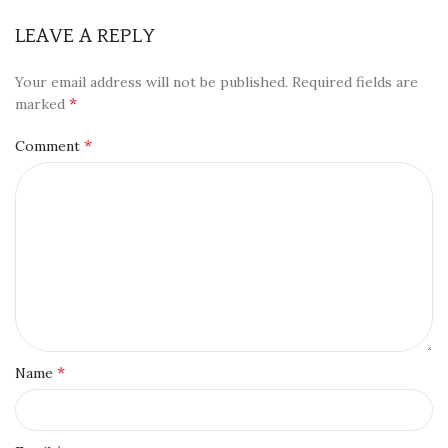
LEAVE A REPLY
Your email address will not be published.
Required fields are
*
marked
*
Comment
*
Name