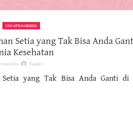
UNCATEGORIZED
n Setia yang Tak Bisa Anda Gant
nia Kesehatan
Posted by
Tanjiro
etia yang Tak Bisa Anda Ganti di 