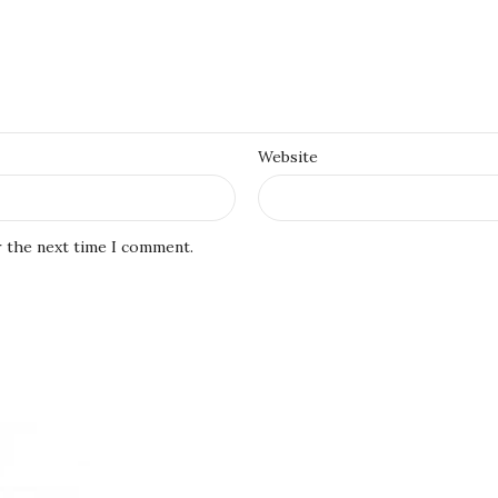
Website
r the next time I comment.