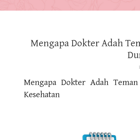
Mengapa Dokter Adah Tema
Du
Mengapa Dokter Adah Teman S
Kesehatan