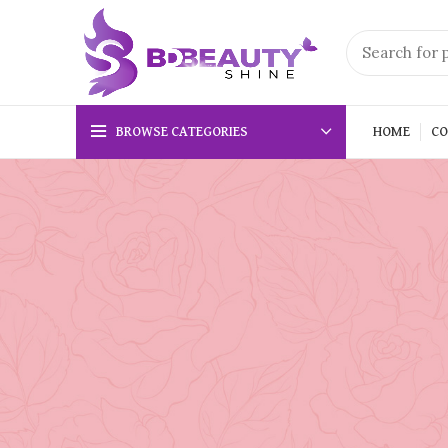
BROWSE CATEGORIES
HOME
CO