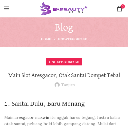
0
Blog
HOME
UNCATEGORIZED
UNCATEGORIZED
Main Slot Aresgacor, Otak Santai Dompet Tebal
Tanjiro
1. Santai Dulu, Baru Menang
Main
aresgacor maxwin
itu nggak harus tegang. Justru kalau
otak santai, peluang hoki lebih gampang dateng. Mulai dari