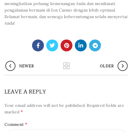
meningkatkan peluang kemenangan Anda dan menikmati
pengalaman bermain di Ion Casino dengan lebih optimal.
Selamat bermain, dan semoga keberuntungan selalu menyertai
Anda!
NEWER
OLDER
LEAVE A REPLY
Your email address will not be published.
Required fields are
*
marked
*
Comment