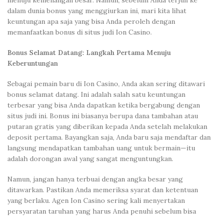
menuju kemenangan besar. Namun, sebelum Anda terjun ke
dalam dunia bonus yang menggiurkan ini, mari kita lihat
keuntungan apa saja yang bisa Anda peroleh dengan
memanfaatkan bonus di situs judi Ion Casino.
Bonus Selamat Datang: Langkah Pertama Menuju
Keberuntungan
Sebagai pemain baru di Ion Casino, Anda akan sering ditawari
bonus selamat datang. Ini adalah salah satu keuntungan
terbesar yang bisa Anda dapatkan ketika bergabung dengan
situs judi ini. Bonus ini biasanya berupa dana tambahan atau
putaran gratis yang diberikan kepada Anda setelah melakukan
deposit pertama. Bayangkan saja, Anda baru saja mendaftar dan
langsung mendapatkan tambahan uang untuk bermain—itu
adalah dorongan awal yang sangat menguntungkan.
Namun, jangan hanya terbuai dengan angka besar yang
ditawarkan. Pastikan Anda memeriksa syarat dan ketentuan
yang berlaku. Agen Ion Casino sering kali menyertakan
persyaratan taruhan yang harus Anda penuhi sebelum bisa