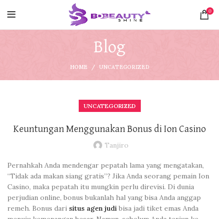
0
Blog
HOME
UNCATEGORIZED
UNCATEGORIZED
Keuntungan Menggunakan Bonus di Ion Casino
Tanjiro
Pernahkah Anda mendengar pepatah lama yang mengatakan,
“Tidak ada makan siang gratis”? Jika Anda seorang pemain Ion
Casino, maka pepatah itu mungkin perlu direvisi. Di dunia
perjudian online, bonus bukanlah hal yang bisa Anda anggap
remeh. Bonus dari
situs agen judi
bisa jadi tiket emas Anda