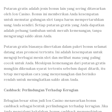
Putaran gratis adalah jenis bonus lain yang sering ditawarkan
oleh Ion Casino. Bonus ini memberikan Anda kesempatan
untuk memutar gulungan slot tanpa harus mempertaruhkan
uang Anda sendiri. Setiap putaran gratis yang Anda dapatkan
adalah peluang tambahan untuk meraih kemenangan, tanpa
mengurangi saldo akun Anda.
Putaran gratis biasanya disertakan dalam paket bonus selamat
datang atau promosi tertentu. Ini adalah kesempatan untuk
menguji berbagai mesin slot dan melihat mana yang paling
cocok untuk Anda. Meskipun kemenangan dari putaran gratis
mungkin dikenakan syarat tertentu sebelum dapat ditarik, itu
tetap merupakan cara yang menyenangkan dan berisiko
rendah untuk meningkatkan saldo akun Anda.
Cashback: Perlindungan Terhadap Kerugian
Sebagian besar situs judi Ion Casino menawarkan bonus
cashback sebagai bentuk perlindungan terhadap kerugian. Jika
Anda mengalami kekalahan, bonus cashback memungkinkan