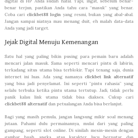
digital di HP Anda sudah hafal. Tapi, ingat, sebelum benar-
benar terjun, pastikan Anda tahu cara “masuk” yang benar.
Coba cari
clickbet88 login
yang resmi, bukan yang abal-abal.
Jangan sampai niatnya mau menang duit, eh malah data-data
Anda yang jadi target.
Jejak Digital Menuju Kemenangan
Satu hal yang paling bikin pusing para pemain baru adalah
mencari jalan masuk. Sama seperti mencari pintu di labirin,
terkadang situs utama bisa terblokir. Tapi tenang saja, dunia
internet ini luas. Ada yang namanya
clickbet link alternatif
yang bisa jadi penyelamat. Ini seperti “pintu rahasia” yang
selalu terbuka ketika pintu utama tertutup. Jadi, tidak perlu
panik kalau link utama tidak bisa diakses. Cukup cari
clickbet88 alternatif
dan petualangan Anda bisa berlanjut.
Bagi yang masih pemula, jangan langsung mikir soal menang
jutaan. Pahami dulu permainannya, mulai dari yang paling
gampang, seperti slot online. Di sinilah mesin-mesin dengan
gambar buah, angka, atau karakter lucu berputar dan