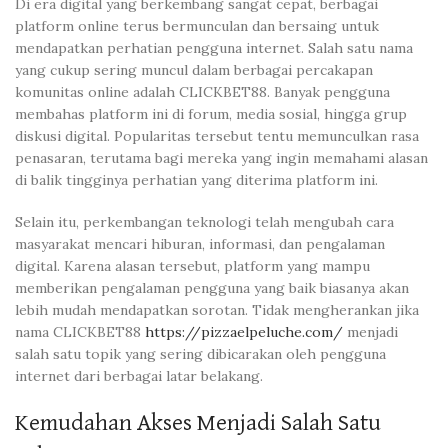
Di era digital yang berkembang sangat cepat, berbagai
platform online terus bermunculan dan bersaing untuk
mendapatkan perhatian pengguna internet. Salah satu nama
yang cukup sering muncul dalam berbagai percakapan
komunitas online adalah CLICKBET88. Banyak pengguna
membahas platform ini di forum, media sosial, hingga grup
diskusi digital. Popularitas tersebut tentu memunculkan rasa
penasaran, terutama bagi mereka yang ingin memahami alasan
di balik tingginya perhatian yang diterima platform ini.
Selain itu, perkembangan teknologi telah mengubah cara
masyarakat mencari hiburan, informasi, dan pengalaman
digital. Karena alasan tersebut, platform yang mampu
memberikan pengalaman pengguna yang baik biasanya akan
lebih mudah mendapatkan sorotan. Tidak mengherankan jika
nama CLICKBET88
https://pizzaelpeluche.com/
menjadi
salah satu topik yang sering dibicarakan oleh pengguna
internet dari berbagai latar belakang.
Kemudahan Akses Menjadi Salah Satu