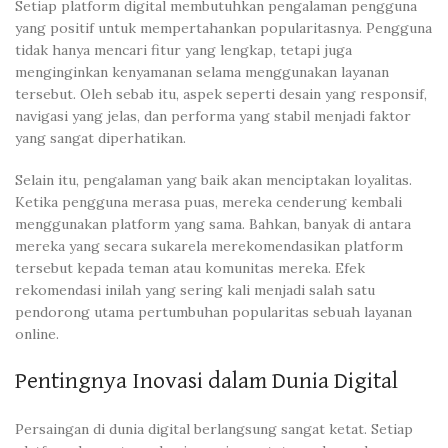
Setiap platform digital membutuhkan pengalaman pengguna
yang positif untuk mempertahankan popularitasnya. Pengguna
tidak hanya mencari fitur yang lengkap, tetapi juga
menginginkan kenyamanan selama menggunakan layanan
tersebut. Oleh sebab itu, aspek seperti desain yang responsif,
navigasi yang jelas, dan performa yang stabil menjadi faktor
yang sangat diperhatikan.
Selain itu, pengalaman yang baik akan menciptakan loyalitas.
Ketika pengguna merasa puas, mereka cenderung kembali
menggunakan platform yang sama. Bahkan, banyak di antara
mereka yang secara sukarela merekomendasikan platform
tersebut kepada teman atau komunitas mereka. Efek
rekomendasi inilah yang sering kali menjadi salah satu
pendorong utama pertumbuhan popularitas sebuah layanan
online.
Pentingnya Inovasi dalam Dunia Digital
Persaingan di dunia digital berlangsung sangat ketat. Setiap