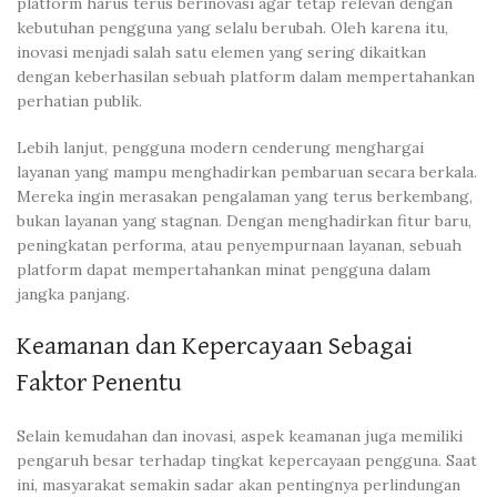
platform harus terus berinovasi agar tetap relevan dengan
kebutuhan pengguna yang selalu berubah. Oleh karena itu,
inovasi menjadi salah satu elemen yang sering dikaitkan
dengan keberhasilan sebuah platform dalam mempertahankan
perhatian publik.
Lebih lanjut, pengguna modern cenderung menghargai
layanan yang mampu menghadirkan pembaruan secara berkala.
Mereka ingin merasakan pengalaman yang terus berkembang,
bukan layanan yang stagnan. Dengan menghadirkan fitur baru,
peningkatan performa, atau penyempurnaan layanan, sebuah
platform dapat mempertahankan minat pengguna dalam
jangka panjang.
Keamanan dan Kepercayaan Sebagai
Faktor Penentu
Selain kemudahan dan inovasi, aspek keamanan juga memiliki
pengaruh besar terhadap tingkat kepercayaan pengguna. Saat
ini, masyarakat semakin sadar akan pentingnya perlindungan