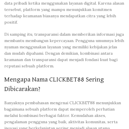
data pribadi ketika menggunakan layanan digital. Karena alasan
tersebut, platform yang mampu menunjukkan komitmen
terhadap keamanan biasanya mendapatkan citra yang lebih
positif.
Di samping itu, transparansi dalam memberikan informasi juga
membantu membangun kepercayaan. Pengguna umumnya lebih
nyaman menggunakan layanan yang memiliki kebijakan jelas
dan mudah dipahami. Dengan demikian, kombinasi antara
keamanan dan transparansi dapat menjadi fondasi kuat bagi
reputasi sebuah platform.
Mengapa Nama CLICKBET88 Sering
Dibicarakan?
Banyaknya pembahasan mengenai CLICKBET88 menunjukkan
bagaimana sebuah platform dapat memperoleh perhatian
melalui kombinasi berbagai faktor. Kemudahan akses,
pengalaman pengguna yang baik, aktivitas komunitas, serta
inovasi yang berkelanjutan sering menjadi alasan utama