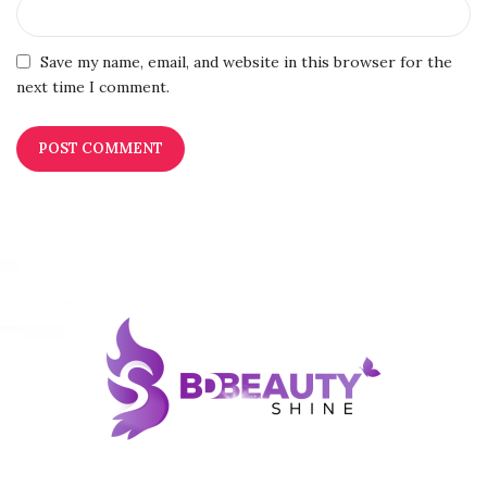
Save my name, email, and website in this browser for the
next time I comment.