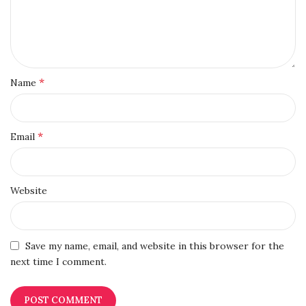
*
Name
*
Email
Website
Save my name, email, and website in this browser for the
next time I comment.