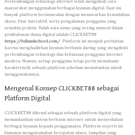
Perkembangan teknologi internet telah mengubah cara
masyarakat menggunakan berbagai layanan digital. Saat ini,
banyak platform bermunculan dengan menawarkan kemudahan
akses, fitur interaktif, serta pengalaman pengguna yang
semakin praktis. Salah satu nama yang sering muncul dalam
pembahasan dunia digital adalah CLICKBET88
https://bdlandschool.com/
. Platform ini menjadi perhatian
karena menghadirkan layanan berbasis daring yang mengikuti
perkembangan teknologi dan kebiasaan pengguna internet
modern. Namun, setiap pengguna tetap perlu memahami
karakteristik sebuah platform sebelum memutuskan untuk
menggunakannya.
Mengenal Konsep CLICKBET88 sebagai
Platform Digital
CLICKBET88 dikenal sebagai sebuah platform digital yang
memanfaatkan sistem berbasis internet untuk menyediakan
berbagai layanan kepada penggunanya. Platform seperti ini
biasanya mengutamakan kecepatan akses, tampilan yang