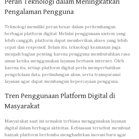
Peran Teknologi dalam Meningkatkan
Pengalaman Pengguna
Teknologi memiliki peran besar dalam perkembangan
berbagai platform digital. Melalui penggunaan sistem yang
lebih canggih, platform dapat memberikan akses yang lebih
cepat dan responsif. Selain itu, teknologi keamanan juga
menjadi bagian penting karena pengguna membutuhkan rasa
aman ketika menggunakan layanan berbasis internet. Oleh
karena itu, setiap platform digital perlu memperhatikan
pengelolaan data, perlindungan akun, serta transparansi
layanan agar dapat membangun kepercayaan pengguna.
Tren Penggunaan Platform Digital di
Masyarakat
Masyarakat saat ini semakin terbiasa menggunakan layanan
digital dalam berbagai aktivitas. Kebiasaan tersebut membuat
banyak platform berlomba menghadirkan inovasi baru agar