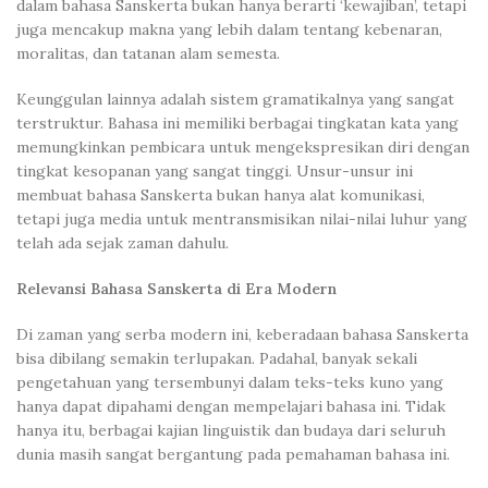
dalam bahasa Sanskerta bukan hanya berarti ‘kewajiban’, tetapi
juga mencakup makna yang lebih dalam tentang kebenaran,
moralitas, dan tatanan alam semesta.
Keunggulan lainnya adalah sistem gramatikalnya yang sangat
terstruktur. Bahasa ini memiliki berbagai tingkatan kata yang
memungkinkan pembicara untuk mengekspresikan diri dengan
tingkat kesopanan yang sangat tinggi. Unsur-unsur ini
membuat bahasa Sanskerta bukan hanya alat komunikasi,
tetapi juga media untuk mentransmisikan nilai-nilai luhur yang
telah ada sejak zaman dahulu.
Relevansi Bahasa Sanskerta di Era Modern
Di zaman yang serba modern ini, keberadaan bahasa Sanskerta
bisa dibilang semakin terlupakan. Padahal, banyak sekali
pengetahuan yang tersembunyi dalam teks-teks kuno yang
hanya dapat dipahami dengan mempelajari bahasa ini. Tidak
hanya itu, berbagai kajian linguistik dan budaya dari seluruh
dunia masih sangat bergantung pada pemahaman bahasa ini.