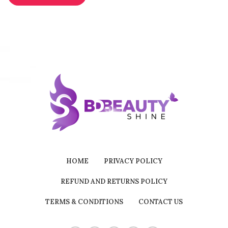
HOME
PRIVACY POLICY
REFUND AND RETURNS POLICY
TERMS & CONDITIONS
CONTACT US