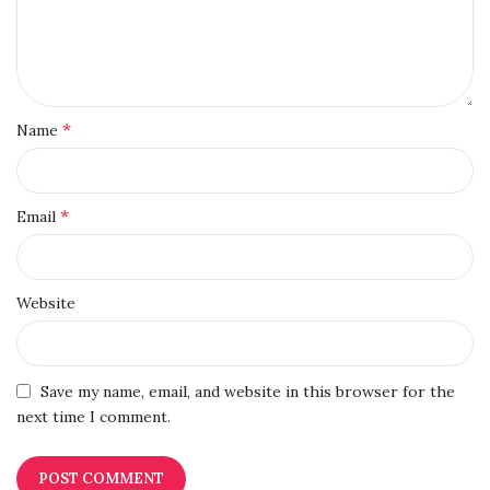
*
Name
*
Email
Website
Save my name, email, and website in this browser for the
next time I comment.