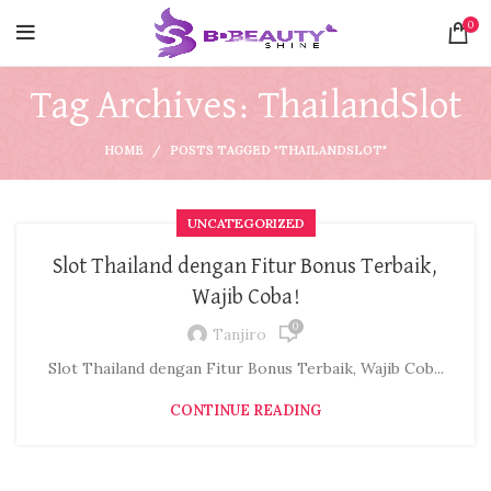
0
Tag Archives: ThailandSlot
HOME
POSTS TAGGED "THAILANDSLOT"
UNCATEGORIZED
Slot Thailand dengan Fitur Bonus Terbaik,
Wajib Coba!
0
Tanjiro
Slot Thailand dengan Fitur Bonus Terbaik, Wajib Cob...
CONTINUE READING