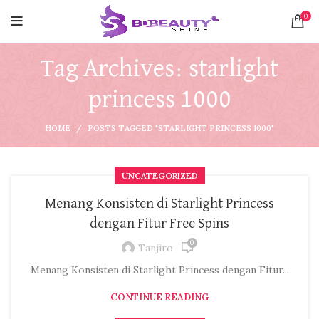
0
Tag Archives: starlight
princess 1000
HOME
POSTS TAGGED "STARLIGHT PRINCESS 1000"
UNCATEGORIZED
Menang Konsisten di Starlight Princess
dengan Fitur Free Spins
0
Tanjiro
Menang Konsisten di Starlight Princess dengan Fitur...
CONTINUE READING